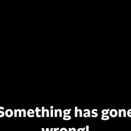
Something has gon
wrong!